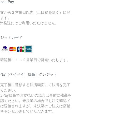
zon Pay
注文から２営業日以内（土日祝を除く）に発
します。
海外発送にはご利用いただけません。
レジットカード
文確認後に１～２営業日で発送いたします。
yPay（ペイペイ）残高｜クレジット
文完了後に遷移する決済画面にて決済を完了
てください。
PayPay残高でお支払いの場合は事前に残高を
確認ください。未決済の場合でも注文確認メ
ルは送信されますが、未決済のご注文は店舗
でキャンセルさせていただきます。