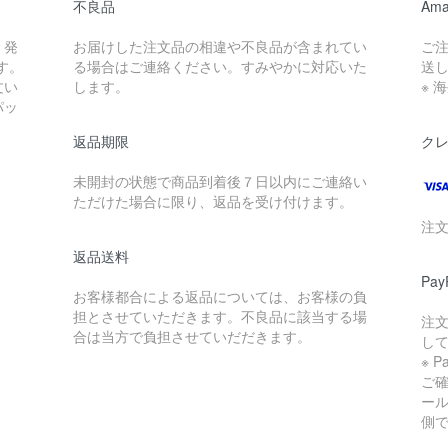
不良品
Ama
。発
お届けした注文品の相違や不良品が含まれてい
ご
す。
る場合はご連絡ください。すみやかに対応いた
送
文い
します。
※ 
パッ
返品期限
ク
未開封の状態で商品到着後７日以内にご連絡い
ただけた場合に限り、返品を受け付けます。
注
返品送料
Pa
お客様都合による返品については、お客様の負
担とさせていただきます。不良品に該当する場
注
合は当方で負担させていだだきます。
し
※ 
ご
ー
側