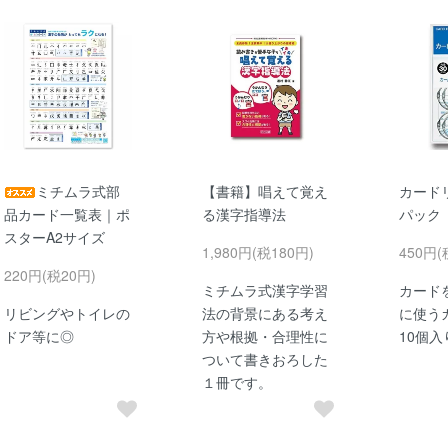
ミチムラ式部
【書籍】唱えて覚え
カード
品カード一覧表｜ポ
る漢字指導法
パック
スターA2サイズ
1,980円(税180円)
450円(
220円(税20円)
ミチムラ式漢字学習
カード
リビングやトイレの
法の背景にある考え
に使う
ドア等に◎
方や根拠・合理性に
10個
ついて書きおろした
１冊です。