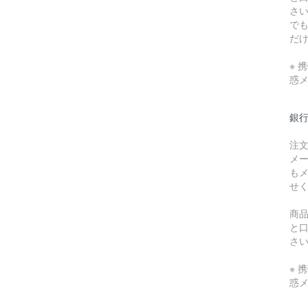
さ
で
だ
※ 
惑
銀
注
メ
も
せ
商
と
さ
※ 
惑