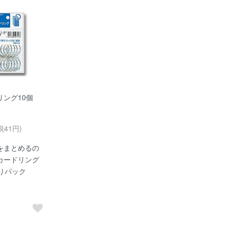
リング10個
税41円)
をまとめるの
カードリング
入りパック