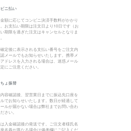
ンビニ払い
文金額に応じてコンビニ決済手数料がかかり
す。お支払い期限は注文日より10日です（お
払い期限を過ぎた注文はキャンセルとなりま
）。
文確定後に表示される支払い番号をご注文内
確認メールでもお知らせいたします。携帯メ
ルアドレスを入力される場合は、迷惑メール
設定にご注意ください。
うちょ振替
文内容確認後、翌営業日までに振込先口座を
ールでお知らせいたします。数日が経過して
メールが届かない場合は弊社までお問い合わ
ください。
品は入金確認後の発送です。ご注文者様氏名
口座名義が異なる場合は備考欄にご記入くだ