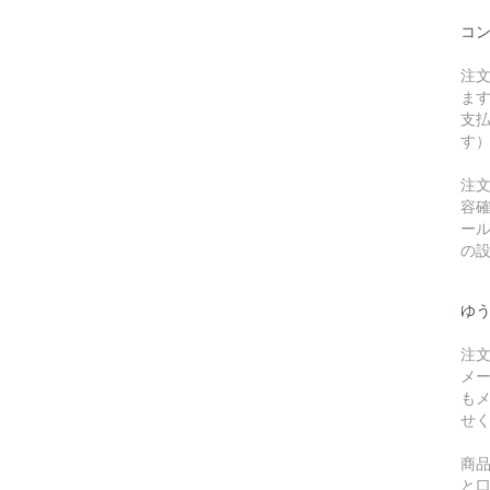
コ
注
ま
支
す
注
容
ー
の
ゆ
注
メ
も
せ
商
と