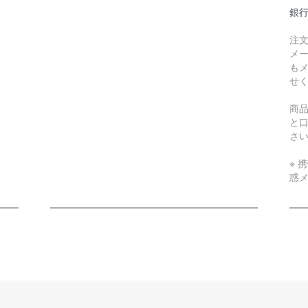
銀行
注
メ
も
せ
商
と
さ
※ 
惑