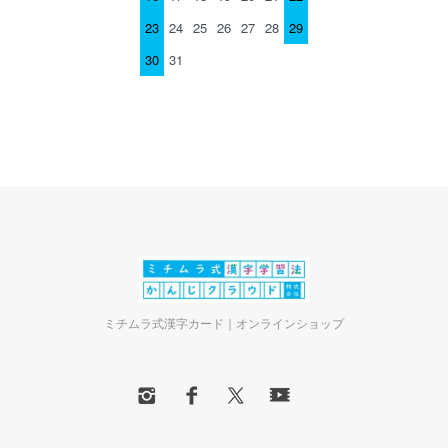
23
24
25
26
27
28
29
30
31
ミチムラ式漢字カード｜オンラインショップ