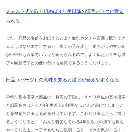
ミチムラ式で取り組めば４年生以降の漢字がラクに覚え
られる
また、部品の名前をおぼえるとよく似たカタチを言葉で区別でき
るようになります。すると、多くの子が迷う、まちがえやすい細
かい部分も言葉でハッキリ覚えられるので、よく似たカタチも漢
字や同音漢字との使い分けも意識できるようになります。
部品（パーツ）の意味を知ると漢字が覚えやすくなる
学年別基本漢字と部品の一覧表の下段に、１〜３年生の基本漢字
と部品をおぼえると4年生以上の漢字がほとんど書けてしまうこ
とを視覚的に訴える表を付けています。これだけ覚えたら（書け
るようになると）「みんな苦労している4年生以上の漢字も覚え
やすくなるよ」と子どもたちに説明すると「できる気がする！」