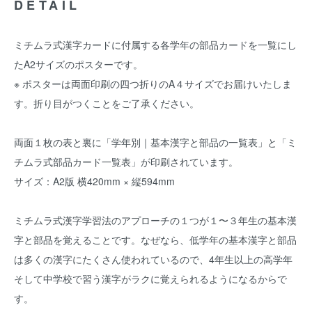
DETAIL
ミチムラ式漢字カードに付属する各学年の部品カードを一覧にし
たA2サイズのポスターです。
※ ポスターは
両面印刷の
四つ折りのA４サイズでお届けいたしま
す。
折り目
がつくことをご了承ください。
両面１枚の表と裏に「学年別｜基本漢字と部品の一覧表」と「ミ
チムラ式部品カード一覧表」が印刷されています。
サイズ：A2版 横420mm × 縦594mm
ミチムラ式漢字学習法のアプローチの１つが１〜３年生の基本漢
字と部品を覚えることです。なぜなら、低学年の基本漢字と部品
は多くの漢字にたくさん使われているので、4年生以上の高学年
そして中学校で習う漢字がラクに覚えられるようになるからで
す。